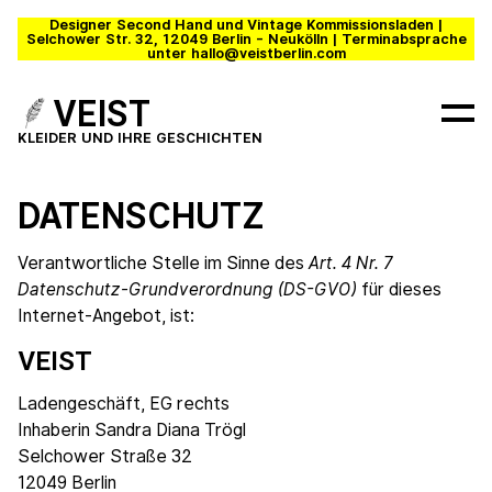
Designer Second Hand und Vintage Kommissionsladen |
Selchower Str. 32, 12049 Berlin - Neukölln | Terminabsprache
unter hallo@veistberlin.com
VEIST
KLEIDER UND IHRE GESCHICHTEN
DATENSCHUTZ
Verantwortliche Stelle im Sinne des
Art. 4 Nr. 7
Datenschutz-Grundverordnung (DS-GVO)
für dieses
Internet-Angebot, ist:
VEIST
Ladengeschäft, EG rechts
Inhaberin Sandra Diana Trögl
Selchower Straße 32
12049 Berlin