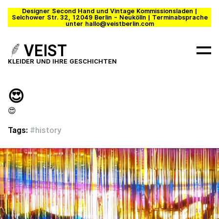
Designer Second Hand und Vintage Kommissionsladen |
Selchower Str. 32, 12049 Berlin - Neukölln | Terminabsprache
unter hallo@veistberlin.com
VEIST
KLEIDER UND IHRE GESCHICHTEN
😍
😍
Tags:
#
history