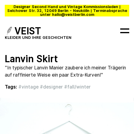
Designer Second Hand und Vintage Kommissionsladen |
Selchower Str. 32, 12049 Berlin - Neukölln | Terminabsprache
unter hallo@veistberlin.com
VEIST
KLEIDER UND IHRE GESCHICHTEN
Lanvin Skirt
"In typischer Lanvin Manier zaubere ich meiner Trägerin
auf raffinierte Weise ein paar Extra-Kurven!"
Tags:
#
vintage
#
designer
#
fall/winter